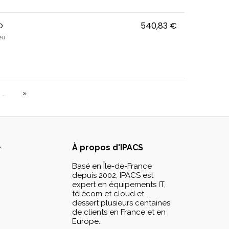
o
540,83 €
AirPods Max 2 
eu
…
e
À propos d'IPACS
Basé en Île-de-France
depuis 2002, IPACS est
expert en équipements IT,
télécom et cloud et
dessert plusieurs centaines
de clients en France et en
Europe.