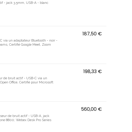
actif - jack 3,5mm, USB-A - blanc
187,50 €
Poly Focus 625
-C via un adaptateur Bluetooth - noir -
 Teams, Certifié Google Meet, Zoom
ct Center, Certifié Bluetooth natif
198,33 €
Poly Focus 625
eur de bruit actif - USB-C via un
Open Office, Certifié pour Microsoft
Casque certifié Zoom Workplace
560,00 €
Bang & Olufsen
sseur de bruit actif - USB-A, jack
Phone 8800; Webex Desk Pro Series