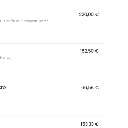
220,00 €
IMPACT 1000 -
 CU, Certifié pour Microsoft Teams
182,50 €
H3 Hybrid - Mi
ir onyx
cro
66,58 €
GTW 270 - Écou
153,33 €
H3PRO Hybrid 