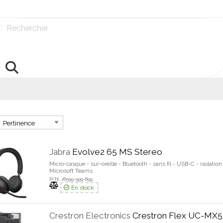
Rechercher
Jabra
Evolve2 65 MS Stereo
Micro-casque - sur-oreille - Bluetooth - sans fil - USB-C - isolation
Microsoft Teams
P/N: 26599-999-899
En stock
Crestron Electronics
Crestron Flex UC-MX5