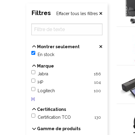
Filtres
Effacer tous les filtres
Montrer seulement
Montrer seulement
En stock
Marque
Marque
Jabra
186
HP
104
Logitech
100
[+]
Certifications
Certifications
Certification TCO
130
Gamme de produits
Gamme de produits