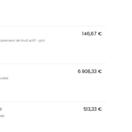
146,67 €
ThinkPad 8550
ppresseur de bruit actif - gris
6 908,33 €
Webex Desk Pr
cluded
o
513,33 €
AirPods Max 2 
olet