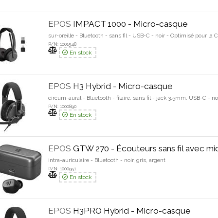
EPOS
IMPACT 1000 - Micro-casque
sur-oreille - Bluetooth - sans fil - USB-C - noir - Optimisé pour la
P/N: 1001548
En stock
EPOS
H3 Hybrid - Micro-casque
circum-aural - Bluetooth - filaire, sans fil - jack 3,5mm, USB-C - no
P/N: 1000890
En stock
EPOS
GTW 270 - Écouteurs sans fil avec mi
intra-auriculaire - Bluetooth - noir, gris, argent
P/N: 1000951
En stock
EPOS
H3PRO Hybrid - Micro-casque