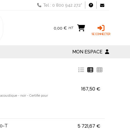
Tel : 0 800 942 272*
0,00 €
HT
MON ESPACE
167,50 €
Evolve2 65 MS 
 acoustique - noir - Certifié pour
0-T
5 721,67 €
Crestron Flex