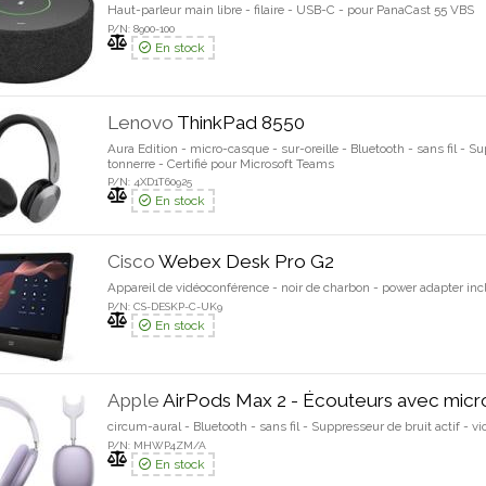
Haut-parleur main libre - filaire - USB-C - pour PanaCast 55 VBS
P/N: 8900-100
En stock
Lenovo
ThinkPad 8550
Aura Edition - micro-casque - sur-oreille - Bluetooth - sans fil - Su
tonnerre - Certifié pour Microsoft Teams
P/N: 4XD1T60925
En stock
Cisco
Webex Desk Pro G2
Appareil de vidéoconférence - noir de charbon - power adapter in
P/N: CS-DESKP-C-UK9
En stock
Apple
AirPods Max 2 - Écouteurs avec micr
circum-aural - Bluetooth - sans fil - Suppresseur de bruit actif - vi
P/N: MHWP4ZM/A
En stock