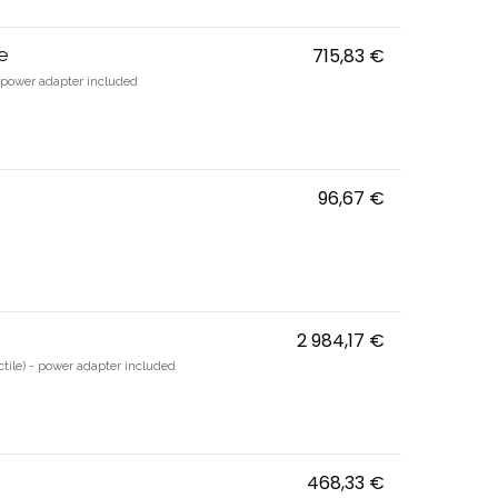
e
715,83 €
PanaCast U30 
 power adapter included
96,67 €
6000 - Haut-pa
2 984,17 €
PanaCast 55 VB
tile) - power adapter included
468,33 €
Panacast Spea