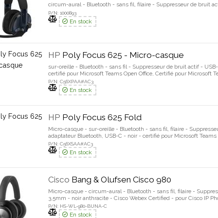
circum-aural - Bluetooth - sans fil, filaire - Suppresseur de bruit 
P/N: 1000893
En stock
HP
Poly Focus 625 - Micro-casque
sur-oreille - Bluetooth - sans fil - Suppresseur de bruit actif - USB
certifié pour Microsoft Teams Open Office, Certifié pour Microsoft
Workplace Headset Certified, Casque certifié Zoom Workplace Conta
P/N: C56XPAA#AC3
Microsoft Teams
En stock
HP
Poly Focus 625 Fold
Micro-casque - sur-oreille - Bluetooth - sans fil, filaire - Suppress
adaptateur Bluetooth, USB-C - noir - certifié pour Microsoft Teams 
Teams, Certifié Google Meet, Zoom Workplace Headset Certified, 
P/N: C56XSAA#AC3
Contact Center, Certifié Bluetooth natif Microsoft Teams
En stock
Cisco
Bang & Olufsen Cisco 980
Micro-casque - circum-aural - Bluetooth - sans fil, filaire - Suppre
3,5mm - noir anthracite - Cisco Webex Certified - pour Cisco IP 
P/N: HS-WL-980-BUNA-C
En stock