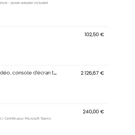
rence - power adapter included
102,50 €
Blue Microphon
, console d'écran tactile)
2 126,67 €
Bar - Kit de v
240,00 €
IMPACT 1000 -
 CU, Certifié pour Microsoft Teams