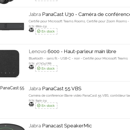
Jabra
PanaCast U30 - Caméra de conférenc
Certifié pour Microsoft Teams Rooms, Certifié pour Zoom Rooms -
P/N: 8800-231
En stock
Lenovo
6000 - Haut-parleur main libre
Bluetooth - sans fil - USB-C - noir - Certifié pour Microsoft Teams
P/N: 4Y71Q47766
En stock
Jabra
PanaCast 55 VBS
Caméra de conférence (Barre vidéo PanaCast 55 VBS, contrôleur tac
P/N: 8900-231
En stock
Jabra
Panacast SpeakerMic