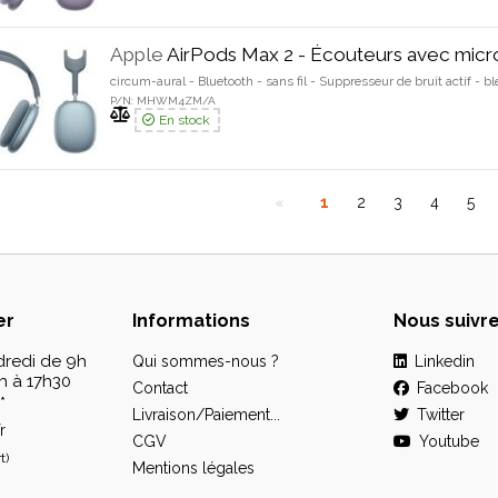
Apple
AirPods Max 2 - Écouteurs avec micr
circum-aural - Bluetooth - sans fil - Suppresseur de bruit actif - bl
P/N: MHWM4ZM/A
En stock
1
2
3
4
5
er
Informations
Nous suivr
dredi
de 9h
Qui sommes-nous ?
Linkedin
h à 17h30
Contact
Facebook
*
Livraison/Paiement...
Twitter
r
CGV
Youtube
t)
Mentions légales