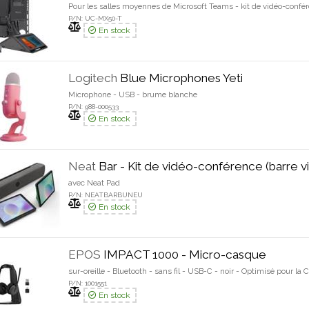
Pour les salles moyennes de Microsoft Teams - kit de vidéo-confé
P/N: UC-MX50-T
En stock
Logitech
Blue Microphones Yeti
Microphone - USB - brume blanche
P/N: 988-000533
En stock
Neat
Bar - Kit de vidéo-conférence (barre vidéo
avec Neat Pad
P/N: NEATBARBUNEU
En stock
EPOS
IMPACT 1000 - Micro-casque
sur-oreille - Bluetooth - sans fil - USB-C - noir - Optimisé pour la
P/N: 1001551
En stock