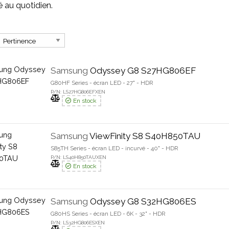
té au quotidien.
Samsung
Odyssey G8 S27HG806EF
G80HF Series - écran LED - 27" - HDR
P/N: LS27HG806EFXEN
En stock
Samsung
ViewFinity S8 S40H850TAU
S85TH Series - écran LED - incurvé - 40" - HDR
P/N: LS40H850TAUXEN
En stock
Samsung
Odyssey G8 S32HG806ES
G80HS Series - écran LED - 6K - 32" - HDR
P/N: LS32HG806ESXEN