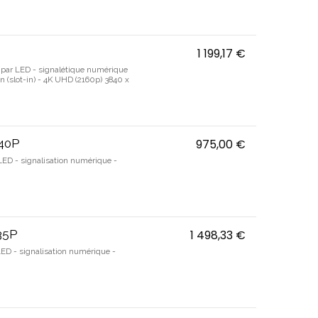
1 199,17 €
ProLite TE651
ré par LED - signalétique numérique
on (slot-in) - 4K UHD (2160p) 3840 x
Z40P
975,00 €
Bravia Profes
LED - signalisation numérique -
35P
1 498,33 €
Bravia Profes
LED - signalisation numérique -