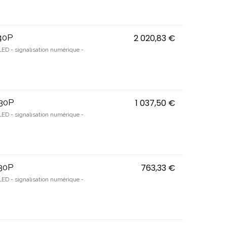
Z40P
2 020,83 €
Bravia Profes
LED - signalisation numérique -
Z30P
1 037,50 €
Bravia Profes
LED - signalisation numérique -
Z30P
763,33 €
Bravia Profes
LED - signalisation numérique -