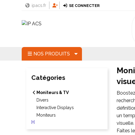
ipacs.fr
SE CONNECTER
NOS PRODUITS
Moni
Catégories
visu
Moniteurs & TV
Boostez
Divers
recherch
Interactive Displays
définiti
Moniteurs
un temps
[+]
visuelle
Faites l