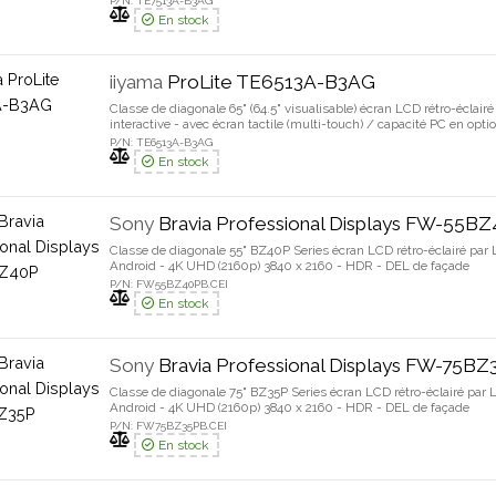
P/N: TE7513A-B3AG
En stock
iiyama
ProLite TE6513A-B3AG
Classe de diagonale 65" (64.5" visualisable) écran LCD rétro-éclai
interactive - avec écran tactile (multi-touch) / capacité PC en opti
2160 - cadre noir avec finition mate
P/N: TE6513A-B3AG
En stock
Sony
Bravia Professional Displays FW-55B
Classe de diagonale 55" BZ40P Series écran LCD rétro-éclairé par 
Android - 4K UHD (2160p) 3840 x 2160 - HDR - DEL de façade
P/N: FW55BZ40PB.CEI
En stock
Sony
Bravia Professional Displays FW-75BZ
Classe de diagonale 75" BZ35P Series écran LCD rétro-éclairé par 
Android - 4K UHD (2160p) 3840 x 2160 - HDR - DEL de façade
P/N: FW75BZ35PB.CEI
En stock