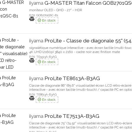
iiyama
G-MASTER Titan Falcon GOB2701QS
moniteur OLED - QHD - 27" - HDR
P/N: GOB2701QSC-B1
En stock
iiyama
ProLite - Classe de diagonale 55" (54.6" visualisable
signalétique numérique interactive - avec écran tactile (multi-touch
4K UHD (2160p) 3840 x 2160 - cadre noir avec finition mate
P/N: TE5513A-B3AG
En stock
iiyama
ProLite TE8613A-B3AG
Classe de diagonale 86" (85.6" visualisable) écran LCD rétro-éclai
interactive - avec écran tactile (multi-touch) / capacité PC en opti
2160 - cadre noir avec finition mate
P/N: TE8613A-B3AG
En stock
iiyama
ProLite TE7513A-B3AG
Classe de diagonale 75" (74.52" visualisable) écran LCD rétro-écla
interactive - avec écran tactile (multi-touch) / capacité PC en opti
2160 - cadre noir avec finition mate