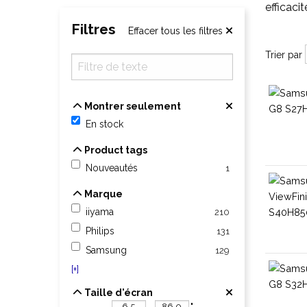
efficaci
Filtres
Effacer tous les filtres
Trier par
Trier par
Montrer seulement
Montrer seulement
En stock
Product tags
Product tags
Nouveautés
1
Marque
Marque
iiyama
210
Philips
131
Samsung
129
[+]
Taille d'écran
Taille d'écran
-
"