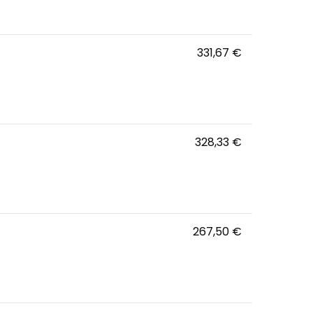
331,67 €
UltraWide 34B
328,33 €
MultiSync EA24
267,50 €
OMEN by HP 32