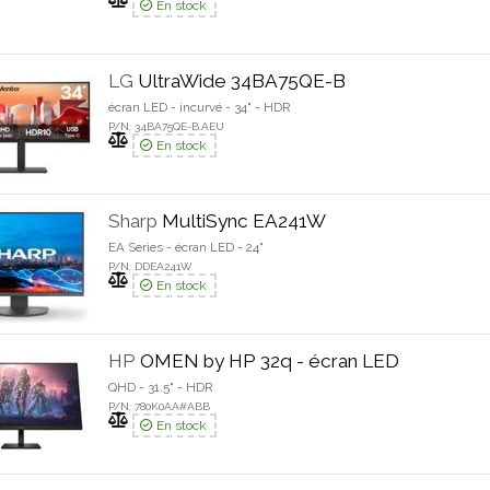
En stock
LG
UltraWide 34BA75QE-B
écran LED - incurvé - 34" - HDR
P/N: 34BA75QE-B.AEU
En stock
Sharp
MultiSync EA241W
EA Series - écran LED - 24"
P/N: DDEA241W
En stock
HP
OMEN by HP 32q - écran LED
QHD - 31.5" - HDR
P/N: 780K0AA#ABB
En stock