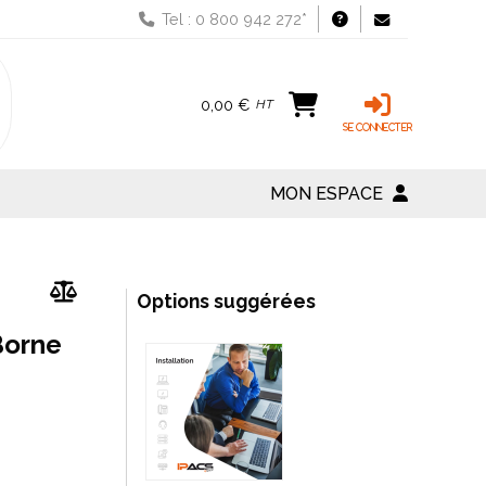
Tel : 0 800 942 272*
0,00 €
HT
MON ESPACE
Options suggérées
Borne