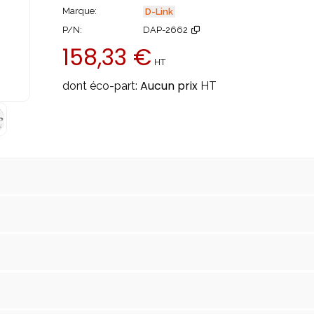
Marque
D-Link
P/N
DAP-2662
158,33 €
HT
Aucun prix
dont éco-part:
HT