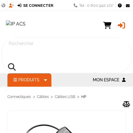
SE CONNECTER
Tel : 0 800 942 272*
Rechercher
PRODUITS
MON ESPACE
Connectiques
Câbles
Câbles USB
HP