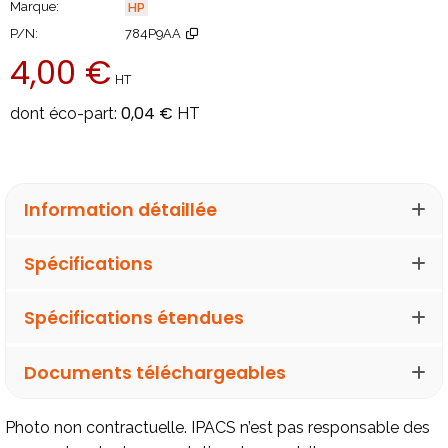
Marque
HP
P/N
784P9AA
4,00 €
HT
Ajoute
0,04 €
dont éco-part:
HT
Information détaillée
Spécifications
Spécifications étendues
Documents téléchargeables
Photo non contractuelle. IPACS n’est pas responsable des