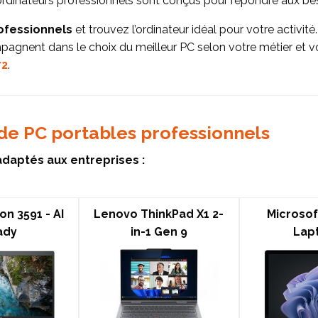
 ordinateurs professionnels sont conçus pour répondre aux be
ofessionnels
et trouvez l’ordinateur idéal pour votre activité.
gnent dans le choix du meilleur PC selon votre métier et vo
72
.
de PC portables professionnels
adaptés aux entreprises :
on 3591 - AI
Lenovo ThinkPad X1 2-
Microsof
ady
in-1 Gen 9
Lap