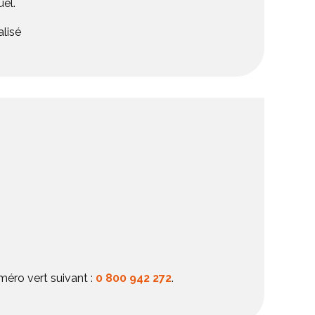
uel.
lisé
éro vert suivant :
0 800 942 272
.