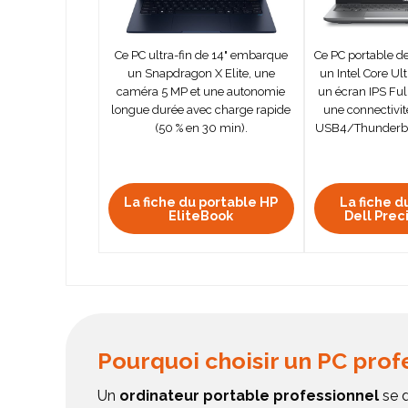
Ce PC ultra-fin de 14" embarque
Ce PC portable d
un Snapdragon X Elite, une
un Intel Core Ul
caméra 5 MP et une autonomie
un écran IPS Full
longue durée avec charge rapide
une connectivi
(50 % en 30 min).
USB4/Thunderbol
La fiche du portable HP
La fiche d
EliteBook
Dell Prec
Pourquoi choisir un PC prof
Un
ordinateur portable professionnel
se d