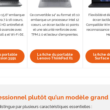
e 15,6" embarque
Ce convertible 14" au format 16:10
Flexibilité et 
tra 7 à 16 cœurs,
embarque un processeur Intel 12
écran tactil
 HD antireflet et
cœurs, un écran tactile 10 points
Compatible Win
té avancée avec
et une sécurité renforcée avec
reconnaissance
t 4 et Wi-Fi 6E.
TPM 2.0 et lecteur d’empreintes.
He
u portable
La fiche du portable
la fiche 
ision 3591
Lenovo ThinkPad X1
Surface
essionnel plutôt qu’un modèle grand 
istingue par plusieurs caractéristiques essentielles :